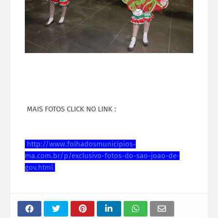
MAIS FOTOS CLICK NO LINK :
http://www.folhadosmunicipios-
ma.com.br/p/exclusivo-fotos-do-sao-joao-de-
gov.html