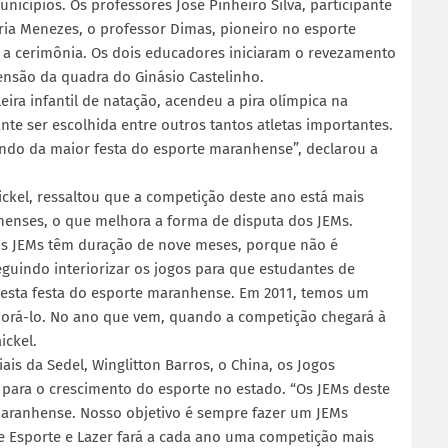
nicípios. Os professores José Pinheiro Silva, participante
ria Menezes, o professor Dimas, pioneiro no esporte
 cerimônia. Os dois educadores iniciaram o revezamento
ensão da quadra do Ginásio Castelinho.
eira infantil de natação, acendeu a pira olímpica na
ante ser escolhida entre outros tantos atletas importantes.
ndo da maior festa do esporte maranhense”, declarou a
ickel, ressaltou que a competição deste ano está mais
enses, o que melhora a forma de disputa dos JEMs.
 os JEMs têm duração de nove meses, porque não é
guindo interiorizar os jogos para que estudantes de
esta festa do esporte maranhense. Em 2011, temos um
rá-lo. No ano que vem, quando a competição chegará à
ickel.
ais da Sedel, Winglitton Barros, o China, os Jogos
para o crescimento do esporte no estado. “Os JEMs deste
maranhense. Nosso objetivo é sempre fazer um JEMs
de Esporte e Lazer fará a cada ano uma competição mais