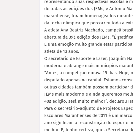
representando suas respectivas escolas e mu
de todas as edições dos JEMs, e Antonio Ma
maranhense, foram homenageados durante a
da tocha olímpica que percorreu toda a ext
A atleta Ana Beatriz Machado, campeã brasil
abertura da 39ª edição dos JEMs. “É gratific
É uma emoção muito grande estar participa
atleta de 13 anos.
O secretário de Esporte e Lazer, Joaquim Ha
moderna e abrange mais municípios maranh
“Antes, a competição durava 15 dias. Hoje,
disputado apenas na capital. Estamos conse
outras cidades também possam participar d
JEMs mais moderno e ainda queremos melho
40ª edição, será muito melhor”, declarou Ha
Para o secretário-adjunto de Projetos Especi
Escolares Maranhenses de 2011 é um marco 
ano significam a reconstrução do esporte 
melhor. E, tenho certeza, que a Secretaria 