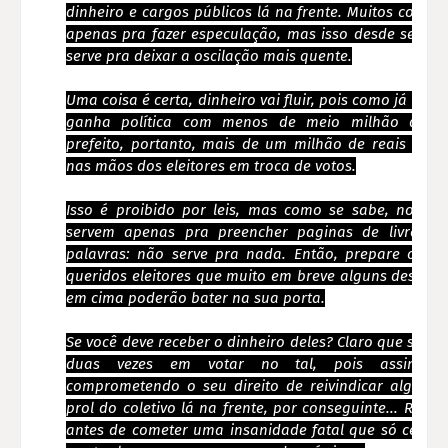
dinheiro e cargos públicos lá na frente. Muitos colo
apenas pra fazer especulação, mas isso desde sempre 
serve pra deixar a oscilação mais quente.
Uma coisa é certa, dinheiro vai fluir, pois como já se s
ganha política com menos de meio milhão de re
prefeito, portanto, mais de um milhão de reais serã
nas mãos dos eleitores em troca de votos.
Isso é proibido por leis, mas como se sabe, no Brasi
servem apenas pra preencher paginas de livros, 
palavras: não serve pra nada. Então, prepare os se
queridos eleitores que muito em breve alguns desses l
em cima poderão bater na sua porta.
Se você deve receber o dinheiro deles? Claro que sim!..
duas vezes em votar no tal, pois assim v
comprometendo o seu direito de reivindicar alguma
prol do coletivo lá na frente, por conseguinte... Reflit
antes de cometer uma insanidade fatal que só cessa 