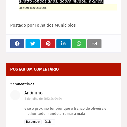
quatro longos anos, agora mudou, é cinco.
Blog Café com Coca Cola
Postado por
Folha dos Municipios
POSTAR UM COMENTÁRIO
1 Comentários
Anônimo
1 de julho de 2012 às 04:24
e se o proximo for pior que o franco de oliveira e
melhor todo mundo arrumar a mala
Responder
Excluir