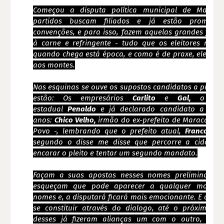
Começou a disputa política municipal de Maraca
partidos buscam filiados e já estão promove
convenções, e para isso, fazem aquelas grandes festa
à carne e refringente - tudo que os eleitores mais
quando chega está época, e como é de praxe, eles c
aos montes.
Nas esquinas se ouve os supostos candidatos a prefeito
estão: Os empresários
Carlito
e
Gal,
o ex-d
estadual
Penaldo
e já declarado candidato a mais
anos:
Chico Velho,
irmão do ex-prefeito de Maracaçum
Povo -, lembrando que o prefeito atual,
Franco de 
segundo o disse me disse que percorre a cidade 
encarar o pleito e tentar um segundo mandato.
Façam a suas apostas nesses nomes preliminares
esqueçam que pode aparecer a qualquer moment
nomes e, a disputará ficará mais emocionante. E como 
se constituir através do dialogo, até o próximo a
desses já fizeram alianças um com o outro, em 