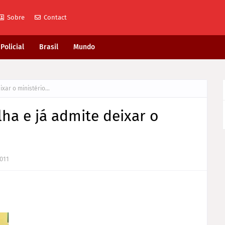
Sobre
Contact
Policial
Brasil
Mundo
eixar o ministério…
lha e já admite deixar o
011