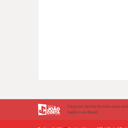
Fique por dentro de tudo oque aco
região e no Brasil!