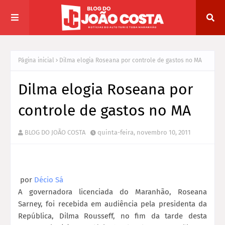
Página inicial
Dilma elogia Roseana por controle de gastos no MA
Dilma elogia Roseana por
controle de gastos no MA
BLOG DO JOÃO COSTA
quinta-feira, novembro 10, 2011
por
Décio Sá
A governadora licenciada do Maranhão, Roseana
Sarney, foi recebida em audiência pela presidenta da
República, Dilma Rousseff, no fim da tarde desta