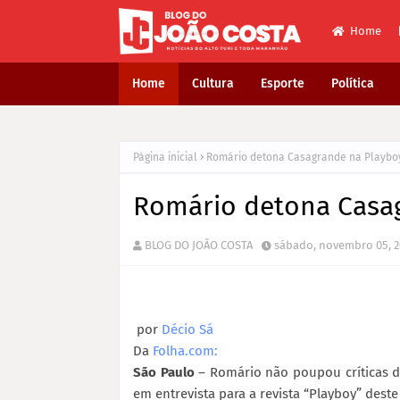
Home
Home
Cultura
Esporte
Política
Página inicial
Romário detona Casagrande na Playbo
Romário detona Casa
BLOG DO JOÃO COSTA
sábado, novembro 05, 2
por
Décio Sá
Da
Folha.com:
São Paulo
– Romário não poupou críticas d
em entrevista para a revista “Playboy” dest