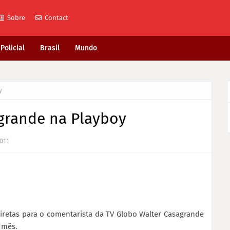
Sobre
Contact
Policial
Brasil
Mundo
y
grande na Playboy
011
iretas para o comentarista da TV Globo Walter Casagrande
e mês.