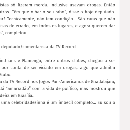
stas só fizeram merda. Inclusive usavam drogas. Então
tros. Têm que olhar o seu rabo”, disse o hoje deputado.
ar? Tecnicamente, não tem condição… São caras que não
isas de errado, em todos os lugares, e agora querem dar
s”, completou.
o deputado/comentarista da TV Record
inthians e Flamengo, entre outros clubes, chegou a ser
a por conta de ser viciado em drogas, algo que admitiu
Globo.
a da TV Record nos Jogos Pan-Americanos de Guadalajara,
stá “amarradão” com a vida de político, mas mostrou que
eira em Brasília..
u uma celebridadezinha é um imbecil completo… Eu sou o