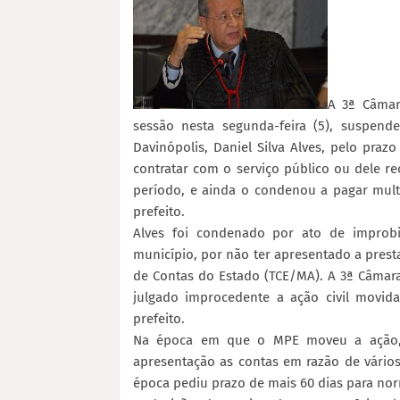
A 3ª Câmar
sessão nesta segunda-feira (5), suspende
Davinópolis, Daniel Silva Alves, pelo pra
contratar com o serviço público ou dele rec
período, e ainda o condenou a pagar mul
prefeito.
Alves foi condenado por ato de improbid
município, por não ter apresentado a prest
de Contas do Estado (TCE/MA). A 3ª Câmara
julgado improcedente a ação civil movida
prefeito.
Na época em que o MPE moveu a ação, A
apresentação as contas em razão de vários
época pediu prazo de mais 60 dias para norm