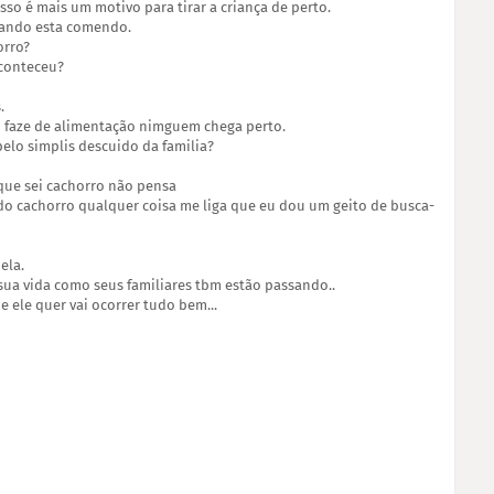
so é mais um motivo para tirar a criança de perto.
uando esta comendo.
orro?
aconteceu?
.
 faze de alimentação nimguem chega perto.
elo simplis descuido da familia?
que sei cachorro não pensa
 do cachorro qualquer coisa me liga que eu dou um geito de busca-
ela.
m sua vida como seus familiares tbm estão passando..
e ele quer vai ocorrer tudo bem...