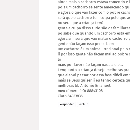
ainda mais o cachorro estava comendo e is
pois um cachorro se sente ameaçando q
e agora o que vão fazer com o pobre cach
será que o cachorro tem culpa pelo que 
ou sera que a criança tem?
gente a culpa disso tudo são os familiares
pq sabe que quando um cachorro esta em
agora sim será que vão matar o cachorro p
gente não façam isso pense bem
um cachorro é um animal irracional pelo 
ii por isso gente não façam mal ao pobre
lo
mais por favor não façam nada a ele....
i enquanto a criança desejo melhoras pra 
que ele vai passar por essa fase dificil e
mais se Deus quiser ii eu tenho certeza qu
melhoras bb Antônio Emanuel.
meu nímero é Oi 88843108
Claro 84333836
Responder
Excluir