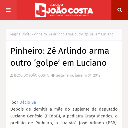
Página inicial
Pinheiro: Zé Arlindo arma outro ‘golpe’ em Luciano
Pinheiro: Zé Arlindo arma
outro ‘golpe’ em Luciano
BLOG DO JOÃO COSTA
terça-feira, janeiro 31, 2012
por
Décio Sá
Depois de demitir a mãe do suplente de deputado
Luciano Genésio (PCdoB), a pediatra Graça Mendes, o
prefeito de Pinheiro, o “trairão” José Arlindo (PSB),