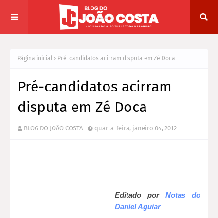
Página inicial
Pré-candidatos acirram disputa em Zé Doca
Pré-candidatos acirram
disputa em Zé Doca
BLOG DO JOÃO COSTA
quarta-feira, janeiro 04, 2012
Editado por
Notas do
Daniel Aguiar