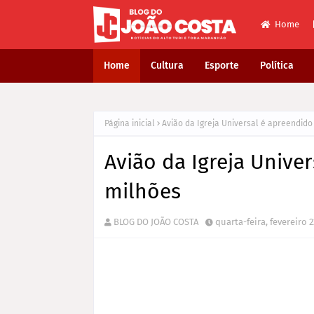
Home
Home
Cultura
Esporte
Política
Página inicial
Avião da Igreja Universal é apreendido
Avião da Igreja Unive
milhões
BLOG DO JOÃO COSTA
quarta-feira, fevereiro 2