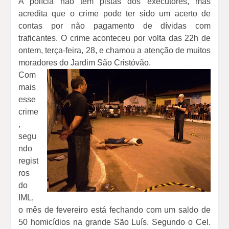
A polícia não tem pistas dos executores, mas
acredita que o crime pode ter sido um acerto de
contas por não pagamento de dívidas com
traficantes. O crime aconteceu por volta das 22h de
ontem, terça-feira, 28, e chamou a atenção de muitos
moradores do Jardim São Cristóvão.
Com
mais
esse
crime
,
segu
ndo
regist
ros
do
IML,
o mês de fevereiro está fechando com um saldo de
50 homicídios na grande São Luís. Segundo o Cel.