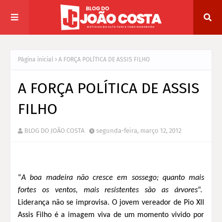
Página inicial
A FORÇA POLÍTICA DE ASSIS FILHO
A FORÇA POLÍTICA DE ASSIS
FILHO
BLOG DO JOÃO COSTA
segunda-feira, março 12, 2012
“
A boa madeira não cresce em sossego; quanto mais
fortes os ventos, mais resistentes são as
á
rvores
”.
Liderança não se improvisa. O jovem vereador de Pio XII
Assis Filho é a imagem viva de um momento vivido por