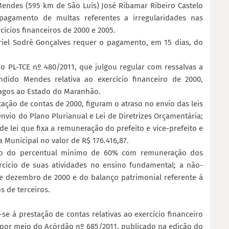
Mendes (595 km de São Luís) José Ribamar Ribeiro Castelo
pagamento de multas referentes a irregularidades nas
ícios financeiros de 2000 e 2005.
iel Sodré Gonçalves requer o pagamento, em 15 dias, do
o PL-TCE nº 480/2011, que julgou regular com ressalvas a
ndido Mendes relativa ao exercício financeiro de 2000,
pagos ao Estado do Maranhão.
tação de contas de 2000, figuram o atraso no envio das leis
nvio do Plano Plurianual e Lei de Diretrizes Orçamentária;
 de lei que fixa a remuneração do prefeito e vice-prefeito e
a Municipal no valor de R$ 176.416,87.
ção do percentual mínimo de 60% com remuneração dos
ercício de suas atividades no ensino fundamental; a não-
e dezembro de 2000 e do balanço patrimonial referente à
s de terceiros.
e à prestação de contas relativas ao exercício financeiro
 por meio do Acórdão nº 685/2011, publicado na edição do