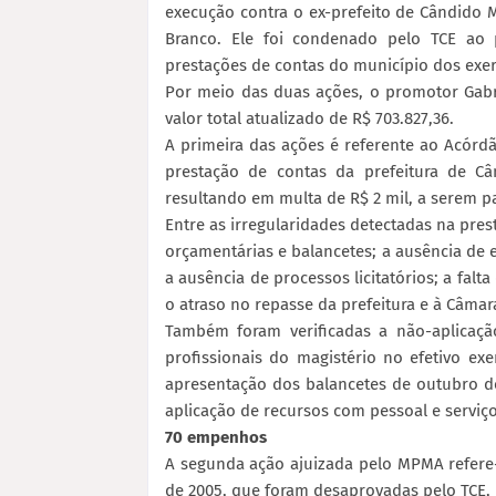
execução contra o ex-prefeito de Cândido 
Branco. Ele foi condenado pelo TCE ao 
prestações de contas do município dos exerc
Por meio das duas ações, o promotor Gabr
valor total atualizado de R$ 703.827,36.
A primeira das ações é referente ao Acórdã
prestação de contas da prefeitura de Câ
resultando em multa de R$ 2 mil, a serem 
Entre as irregularidades detectadas na pres
orçamentárias e balancetes; a ausência de e
a ausência de processos licitatórios; a falta
o atraso no repasse da prefeitura e à Câmar
Também foram verificadas a não-aplica
profissionais do magistério no efetivo ex
apresentação dos balancetes de outubro d
aplicação de recursos com pessoal e serviço
70 empenhos
A segunda ação ajuizada pelo MPMA refere-s
de 2005, que foram desaprovadas pelo TCE,