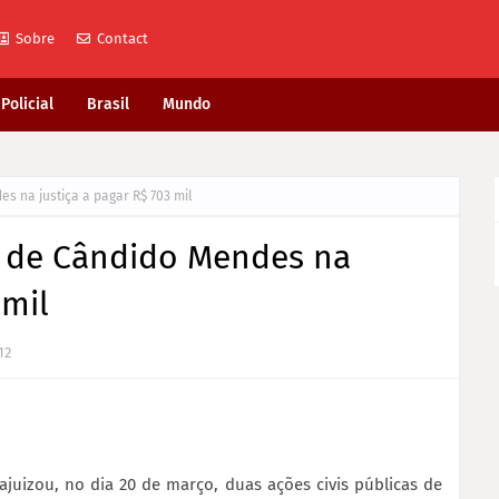
Sobre
Contact
Policial
Brasil
Mundo
s na justiça a pagar R$ 703 mil
o de Cândido Mendes na
 mil
12
juizou, no dia 20 de março, duas ações civis públicas de