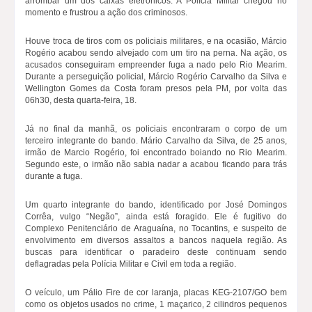
arrombar um dos caixas eletrônicos. A Polícia Militar chegou no
momento e frustrou a ação dos criminosos.
Houve troca de tiros com os policiais militares, e na ocasião, Márcio
Rogério acabou sendo alvejado com um tiro na perna. Na ação, os
acusados conseguiram empreender fuga a nado pelo Rio Mearim.
Durante a perseguição policial, Márcio Rogério Carvalho da Silva e
Wellington Gomes da Costa foram presos pela PM, por volta das
06h30, desta quarta-feira, 18.
Já no final da manhã, os policiais encontraram o corpo de um
terceiro integrante do bando. Mário Carvalho da Silva, de 25 anos,
irmão de Marcio Rogério, foi encontrado boiando no Rio Mearim.
Segundo este, o irmão não sabia nadar a acabou ficando para trás
durante a fuga.
Um quarto integrante do bando, identificado por José Domingos
Corrêa, vulgo “Negão”, ainda está foragido. Ele é fugitivo do
Complexo Penitenciário de Araguaína, no Tocantins, e suspeito de
envolvimento em diversos assaltos a bancos naquela região. As
buscas para identificar o paradeiro deste continuam sendo
deflagradas pela Polícia Militar e Civil em toda a região.
O veículo, um Pálio Fire de cor laranja, placas KEG-2107/GO bem
como os objetos usados no crime, 1 maçarico, 2 cilindros pequenos