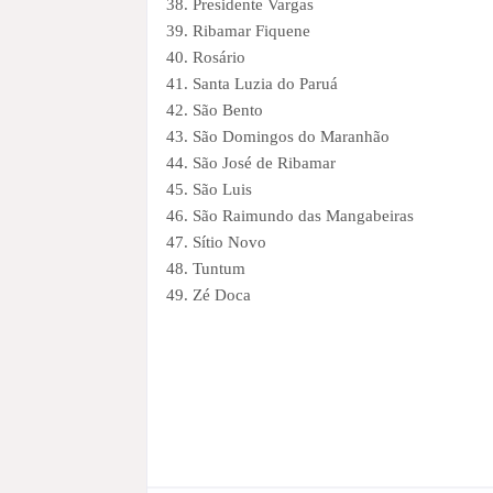
38. Presidente Vargas
39. Ribamar Fiquene
40. Rosário
41. Santa Luzia do Paruá
42. São Bento
43. São Domingos do Maranhão
44. São José de Ribamar
45. São Luis
46. São Raimundo das Mangabeiras
47. Sítio Novo
48. Tuntum
49. Zé Doca