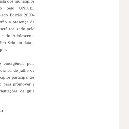
ista dos municípios
 do Selo UNICEF
vado Edição 2009-
erão a presença de
erá realizado pelo
 e do Adolescente
ró-Selo em data a
pio.
e emergência pela
 dia 31 de julho de
ípios participantes
o para promover a
rientações de guia
e!