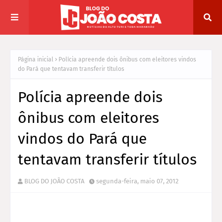
Página inicial
Polícia apreende dois ônibus com eleitores vindos
do Pará que tentavam transferir títulos
Polícia apreende dois
ônibus com eleitores
vindos do Pará que
tentavam transferir títulos
BLOG DO JOÃO COSTA
segunda-feira, maio 07, 2012