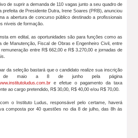
ivo de suprir a demanda de 110 vagas junto a seu quadro de
a prefeita de Presidente Dutra, Irene Soares (PRB), anunciou
a a abertura de concurso público destinado a profissionais
s níveis de formação.
sta em edital, as oportunidades são para funções como as
sta de Manutenção, Fiscal de Obras e Engenheiro Civil, entre
 remuneração entre R$ 662,00 e R$ 3.270,00 e jornadas de
is.
par da seleção bastará que o candidato realize sua inscrição
de maio a 8 de junho pela página
ww.institutoludus.com.br
e efetue o pagamento da taxa
nte ao cargo pretendido, R$ 30,00, R$ 40,00 e/ou R$ 70,00.
com o Instituto Ludus, responsável pelo certame, haverá
iva composta por 40 questões no dia 8 de julho, das 8h às