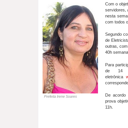
Com o objet
servidores, 
nesta seman
com todos o
Segundo con
de Eletrici
outras, com
40h semana
Para partici
de 14 
eletrônica
w
corresponde
De acordo 
Prefeita Irene Soares
prova objet
11h.