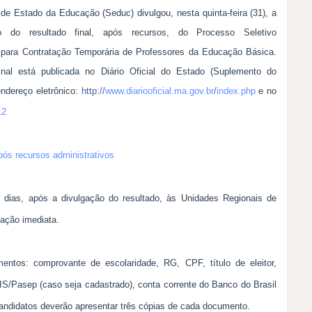
 de Estado da Educação (Seduc) divulgou, nesta quinta-feira (31), a
o do resultado final, após recursos, do Processo Seletivo
o para Contratação Temporária de Professores da Educação Básica.
inal está publicada no Diário Oficial do Estado (Suplemento do
ndereço eletrônico:
http:/
/
www.diariooficial.ma.gov.br
/
index.php
e no
12
após recursos administrativos
dias, após a divulgação do resultado, às Unidades Regionais de
tação imediata.
ntos: comprovante de escolaridade, RG, CPF, título de eleitor,
PIS/Pasep (caso seja cadastrado), conta corrente do Banco do Brasil
s candidatos deverão apresentar três cópias de cada documento.