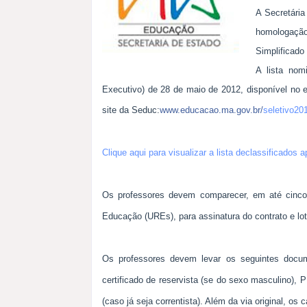
A Secretária
homologaçã
Simplificad
A lista nom
Executivo) de 28 de maio
de 2012, disponível no e
site da Seduc:
www.educacao.ma.gov.br
/
seletivo20
Clique aqui para visualizar a lista declassificados 
Os professores devem comparecer, em até cinco 
Educação (UREs), para assinatura do contrato e lo
Os professores devem levar os seguintes docume
certificado de reservista (se do sexo masculino), 
(caso já seja correntista). Além da via original, o