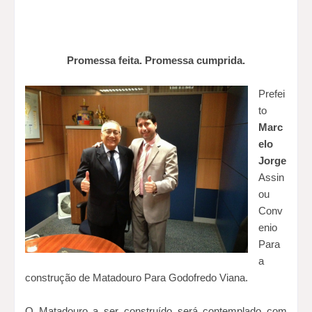
Promessa feita. Promessa cumprida.
Prefei
to
Marc
elo
Jorge
Assin
ou
Conv
enio
Para
a
construção de Matadouro Para Godofredo Viana.
O
Matadouro
a ser construído será contemplado com