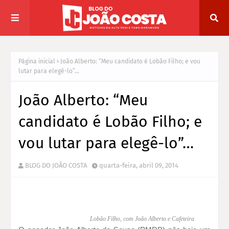
Página inicial
João Alberto: “Meu candidato é Lobão Filho; e vou
lutar para elegê-lo”…
João Alberto: “Meu
candidato é Lobão Filho; e
vou lutar para elegê-lo”…
BLOG DO JOÃO COSTA
quarta-feira, abril 09, 2014
Lobão Filho, com João Alberto e Cafeteira