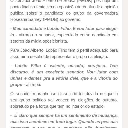
O senador João Alberto de Sousa (PMDB) pôs hoje um
ponto final na tentativa da oposição de confundir a opinião
pública sobre o candidato do grupo da governadora
Roseana Sarney (PMDB) ao governo.
- Meu candidato é Lobão Filho. E vou lutar para elegê-
lo -
afirmou o senador, especulado como candidato em
setores da mídia oposicionista.
Para João Alberto, Lobão Filho tem o perfil adequado para
assumir o desafio de representar o grupo na eleição.
- Lobão Filho é valente, ousado, corajoso. Tem
discurso, é um excelente senador. Vou lutar com
unhas e dentes pra a vitória dele, que é a vitória do
grupo -
afirmou.
O senador maranhense disse não ter dúvida de que o
seu grupo político vai vencer as eleições de outubro,
sobretudo pela força que tem no interior do estado.
- É claro que sempre há um sentimento de mudança,
mas isso acontece em todo lugar. Quando as pessoas
começam a ver que a mudança não funcionam,