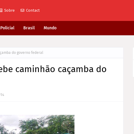
Sobre
Contact
Policial
Brasil
Mundo
açamba do governo federal
recebe caminhão caçamba do
014