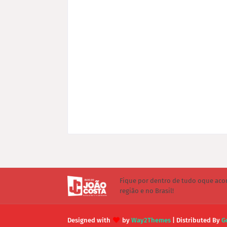
Fique por dentro de tudo oque aco
região e no Brasil!
Designed with
by
Way2Themes
| Distributed By
G