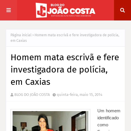
Página inicial
Homem mata escrivã e fere investigadora de polícia,
em Caxias
Homem mata escrivã e fere
investigadora de polícia,
em Caxias
BLOG DO JOÃO COSTA
quinta-feira, maio 15, 2014
Um homem
identificado
como