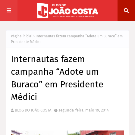
Página inicial
Internautas fazem campanha “Adote um Buraco” em
Presidente Médici
Internautas fazem
campanha “Adote um
Buraco” em Presidente
Médici
BLOG DO JOÃO COSTA
segunda-feira, maio 19, 2014