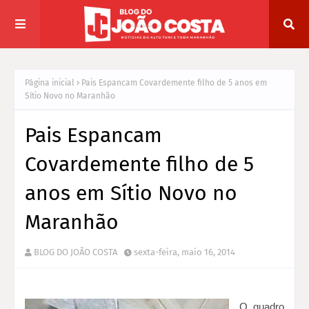
Página inicial
Pais Espancam Covardemente filho de 5 anos em
Sítio Novo no Maranhão
Pais Espancam
Covardemente filho de 5
anos em Sítio Novo no
Maranhão
BLOG DO JOÃO COSTA
sexta-feira, maio 16, 2014
O quadro