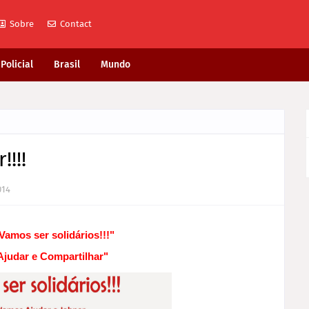
Sobre
Contact
Policial
Brasil
Mundo
!!!
014
amos ser solidários!!!"
Ajudar e Compartilhar"