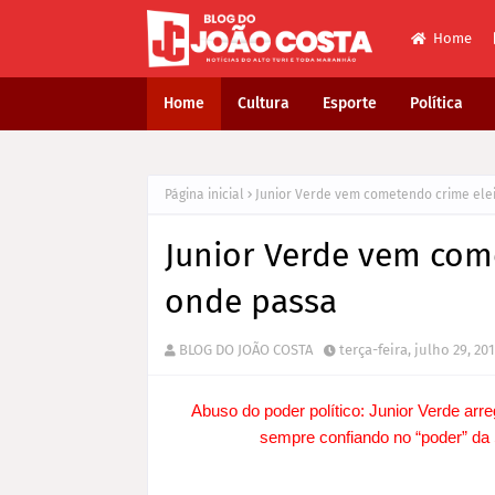
Home
Home
Cultura
Esporte
Política
Página inicial
Junior Verde vem cometendo crime elei
Junior Verde vem com
onde passa
BLOG DO JOÃO COSTA
terça-feira, julho 29, 20
Abuso do poder político: Junior Verde arr
sempre confiando no “poder” da 