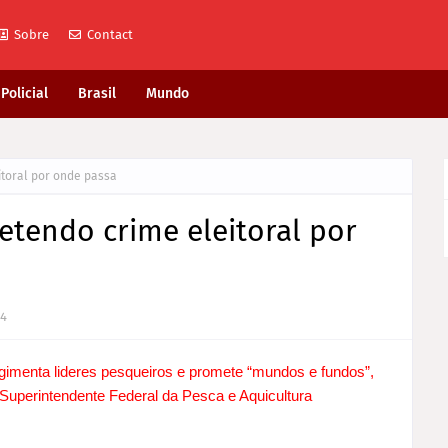
Sobre
Contact
Policial
Brasil
Mundo
toral por onde passa
etendo crime eleitoral por
14
egimenta lideres pesqueiros e promete “mundos e fundos”,
Superintendente Federal da Pesca e Aquicultura