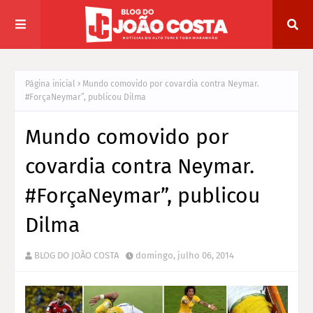
Página inicial
Mundo comovido por covardia contra Neymar.
#ForçaNeymar”, publicou Dilma
Mundo comovido por
covardia contra Neymar.
#ForçaNeymar”, publicou
Dilma
BLOG DO JOÃO COSTA
domingo, julho 06, 2014