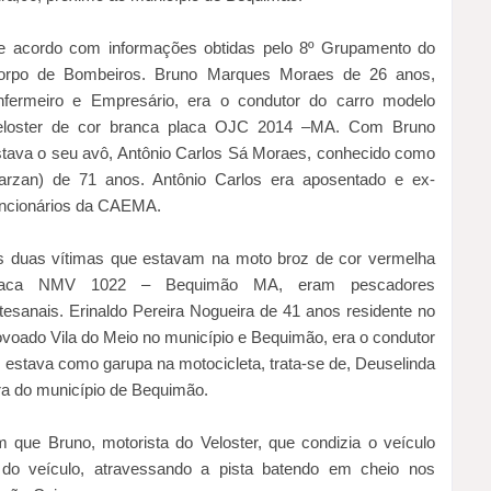
e acordo com informações obtidas pelo 8º Grupamento do
orpo de Bombeiros. Bruno Marques Moraes de 26 anos,
nfermeiro e Empresário, era o condutor do carro modelo
eloster de cor branca placa OJC 2014 –MA. Com Bruno
stava o seu avô, Antônio Carlos Sá Moraes, conhecido como
Tarzan) de 71 anos. Antônio Carlos era aposentado e ex-
uncionários da CAEMA.
s duas vítimas que estavam na moto broz de cor vermelha
laca NMV 1022 – Bequimão MA, eram pescadores
tesanais. Erinaldo Pereira Nogueira de 41 anos residente no
voado Vila do Meio no município e Bequimão, era o condutor
e estava como garupa na motocicleta, trata-se de, Deuselinda
ra do município de Bequimão.
m que Bruno, motorista do Veloster, que condizia o veículo
e do veículo, atravessando a pista batendo em cheio nos