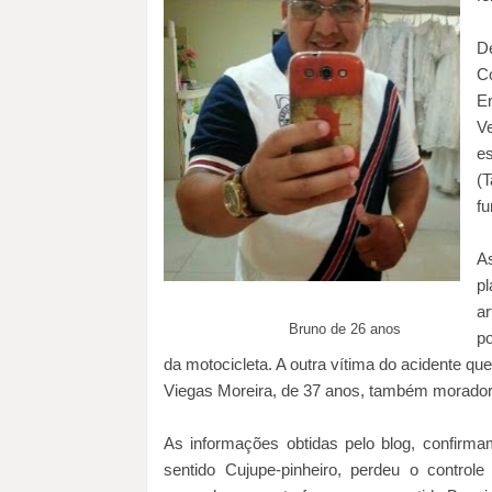
D
C
E
V
e
(
f
A
p
ar
Bruno de 26 anos
po
da motocicleta. A outra vítima do acidente qu
Viegas Moreira, de 37 anos, também morado
As informações obtidas pelo blog, confirma
sentido Cujupe-pinheiro, perdeu o control