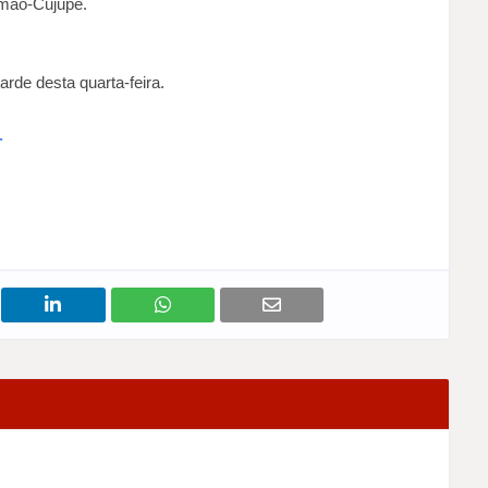
imão-Cujupe.
arde desta quarta-feira.
.