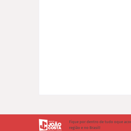
Fique por dentro de tudo oque aco
região e no Brasil!