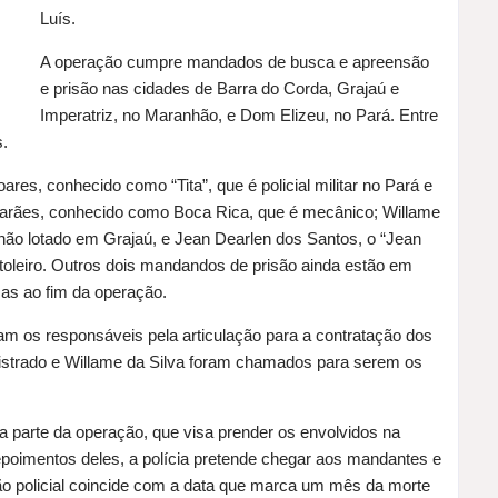
Luís.
A operação cumpre mandados de busca e apreensão
e prisão nas cidades de Barra do Corda, Grajaú e
Imperatriz, no Maranhão, e Dom Elizeu, no Pará. Entre
s.
es, conhecido como “Tita”, que é policial militar no Pará e
marães, conhecido como Boca Rica, que é mecânico; Willame
anhão lotado em Grajaú, e Jean Dearlen dos Santos, o “Jean
stoleiro. Outros dois mandandos de prisão ainda estão em
sas ao fim da operação.
ram os responsáveis pela articulação para a contratação dos
Listrado e Willame da Silva foram chamados para serem os
ira parte da operação, que visa prender os envolvidos na
poimentos deles, a polícia pretende chegar aos mandantes e
ão policial coincide com a data que marca um mês da morte