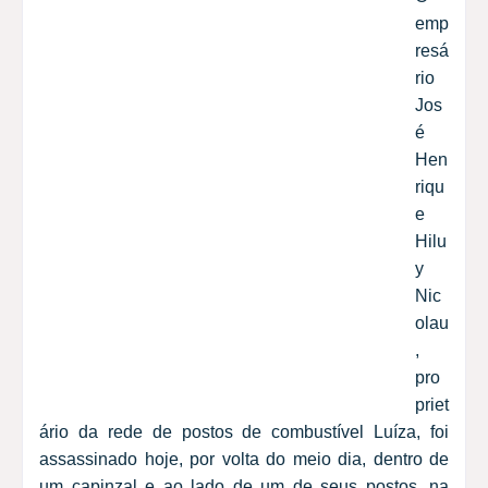
emp
resá
rio
Jos
é
Hen
riqu
e
Hilu
y
Nic
olau
,
pro
priet
ário da rede de postos de combustível Luíza, foi
assassinado hoje, por volta do meio dia, dentro de
um capinzal e ao lado de um de seus postos, na