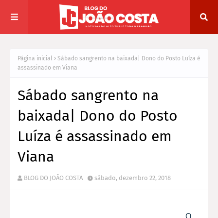
Página inicial
Sábado sangrento na baixada| Dono do Posto Luíza é
assassinado em Viana
Sábado sangrento na
baixada| Dono do Posto
Luíza é assassinado em
Viana
BLOG DO JOÃO COSTA
sábado, dezembro 22, 2018
O