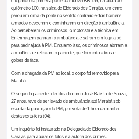
chegando na primeira ponte da rodovia BR 155, na altura do
quilômetro 100, na saída de Eldorado dos Carajás, um carro
parou em cima da ponte no sentido contrário e dois homens
armados desceram e caminharam em direção à ambulância.
Ao perceberem os criminosos, o motorista e a técnica em
Enfermagem pararam a ambulância e saíram em fuga a pé
para pedir ajuda à PM. Enquanto isso, os criminosos abriram a
ambulância e retiraram o paciente, que foi morto a tiros e
golpes de faca.
Com a chegada da PM ao local, o corpo foi removido para
Marabá.
O segundo paciente, identificado como José Batista de Souza,
27 anos, teve de ser levado de ambulância até Marabá sob
escolta da guarnição da PM, por volta de 1 hora da manhã
desta sexta-feira (04).
Um inquérito foi instaurado na Delegacia de Eldorado dos
Carajás para apurar os fatos e a autoria dos crimes.