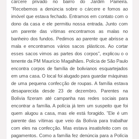
cárcere privado no bairro do Jardim Paineira. 
"Recebemos a denúncia sobre o cárcere e fomos ao 
imóvel que estava fechado. Entramos em contato com o 
dono da casa e ele permitiu nossa entrada. Junto com 
um parente das vítimas encontramos as malas no 
banheiro dos fundos. Pedimos ao parente que abrisse a 
mala e encontramos vários sacos plásticos. Ao cortar 
esses sacos vimos as partes dos corpos", explicou o o 
tenente da PM Maurício Magalhães. 
Polícia de São Paulo 
encontra corpos de família de bolivianos esquartejados 
em uma casa. 
O local foi alugado para guardar máquinas 
de uma pequena confecção de roupas. 
A família estava 
desaparecida desde 23 de dezembro. Parentes na 
Bolívia fizeram até campanha nas redes sociais para 
encontrar a família. 
A polícia já tem um suspeito que foi 
quem alugou a casa, mas ele está foragido. "Ele é um 
parente das vítimas que veio da Bolívia para trabalhar 
com eles na confecção. Mas estava insatisfeito com os 
pagamentos. Como a família fez denúncia para a Polícia 