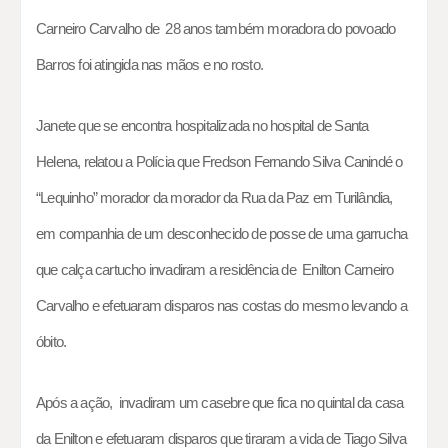
Carneiro Carvalho de 28 anos também moradora do povoado
Barros foi atingida nas mãos e no rosto.
Janete que se encontra hospitalizada no hospital de Santa
Helena, relatou a Polícia que Fredson Fernando Silva Canindé o
“Lequinho” morador da morador da Rua da Paz em Turilândia,
em companhia de um desconhecido de posse de uma garrucha
que calça cartucho invadiram a residência de Enilton Carneiro
Carvalho e efetuaram disparos nas costas do mesmo levando a
óbito.
Após a ação, invadiram um casebre que fica no quintal da casa
da Enilton e efetuaram disparos que tiraram a vida de Tiago Silva