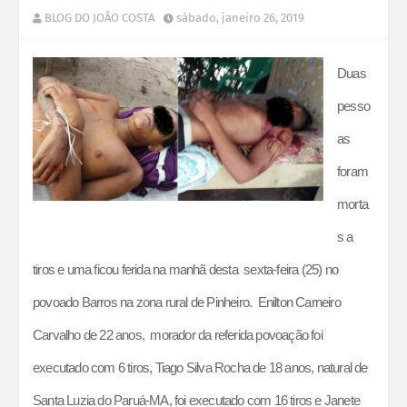
BLOG DO JOÃO COSTA
sábado, janeiro 26, 2019
Duas
pesso
as
foram
morta
s a
tiros e uma ficou ferida na manhã desta sexta-feira (25) no
povoado Barros na zona rural de Pinheiro. Enilton Carneiro
Carvalho de 22 anos, morador da referida povoação foi
executado com 6 tiros, Tiago Silva Rocha de 18 anos, natural de
Santa Luzia do Paruá-MA, foi executado com 16 tiros e Janete