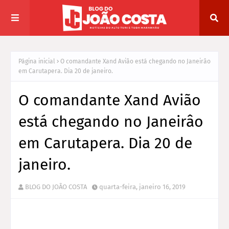
Página inicial
O comandante Xand Avião está chegando no Janeirâo
em Carutapera. Dia 20 de janeiro.
O comandante Xand Avião
está chegando no Janeirâo
em Carutapera. Dia 20 de
janeiro.
BLOG DO JOÃO COSTA
quarta-feira, janeiro 16, 2019