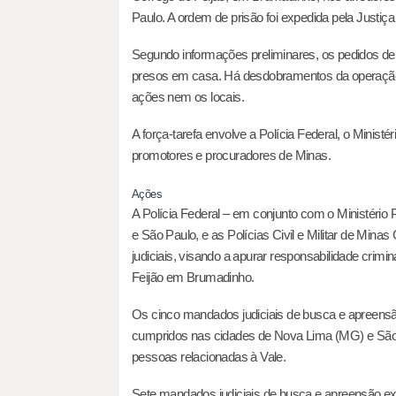
Paulo. A ordem de prisão foi expedida pela Justiç
Segundo informações preliminares, os pedidos d
presos em casa. Há desdobramentos da operaçã
ações nem os locais.
A força-tarefa envolve a Polícia Federal, o Ministéri
promotores e procuradores de Minas.
Ações
A Polícia Federal – em conjunto com o Ministério 
e São Paulo, e as Polícias Civil e Militar de Mi
judiciais, visando a apurar responsabilidade cri
Feijão em Brumadinho.
Os cinco mandados judiciais de busca e apreensã
cumpridos nas cidades de Nova Lima (MG) e São
pessoas relacionadas à Vale.
Sete mandados judiciais de busca e apreensão 