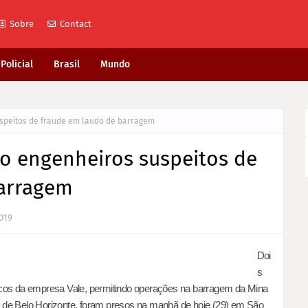
Sobre
Contact
Policial
Brasil
Mundo
speitos de fraude em laudo de barragem
o engenheiros suspeitos de
barragem
2019
D
oi
s
icos da empresa Vale, permitindo operações na barragem da Mina
 de Belo Horizonte, foram presos na manhã de hoje (29) em São