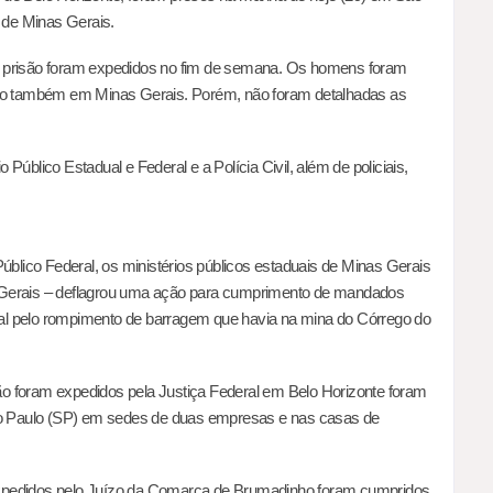
a de Minas Gerais.
e prisão foram expedidos no fim de semana. Os homens foram
o também em Minas Gerais. Porém, não foram detalhadas as
o Público Estadual e Federal e a Polícia Civil, além de policiais,
Público Federal, os ministérios públicos estaduais de Minas Gerais
nas Gerais – deflagrou uma ação para cumprimento de mandados
minal pelo rompimento de barragem que havia na mina do Córrego do
o foram expedidos pela Justiça Federal em Belo Horizonte foram
 Paulo (SP) em sedes de duas empresas e nas casas de
expedidos pelo Juízo da Comarca de Brumadinho foram cumpridos