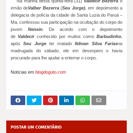
Na manhã desta quinta-feira (31)
Valdecir Bezerra
o
irmão de
Valber Bezerra
(
Seu Jorge)
, em depoimento a
delegacia de polícia da cidade de Santa Luzia do Paruá –
Ma, confessou sua participação na ocultação do corpo do
jovem
Nensin
. De acordo com o depoimento
de
Valdecir
conhecido por muitos como
Barbudinho
,
após
Seu Jorge
ter matado
Ildivan Silva Farias
na
madrugada do sábado, ele em desespero o havia
procurado para lhe ajudar a enterrar o corpo.
Notícias em
blogdoguto.com
POSTAR UM COMENTÁRIO