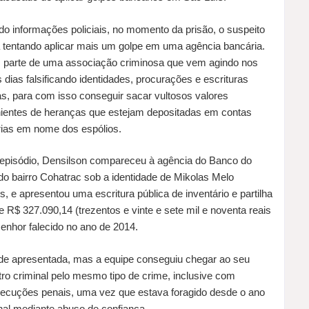
o informações policiais, no momento da prisão, o suspeito
 tentando aplicar mais um golpe em uma agência bancária.
z parte de uma associação criminosa que vem agindo nos
s dias falsificando identidades, procurações e escrituras
as, para com isso conseguir sacar vultosos valores
ientes de heranças que estejam depositadas em contas
ias em nome dos espólios.
episódio, Densilson compareceu à agência do Banco do
 do bairro Cohatrac sob a identidade de Mikolas Melo
s, e apresentou uma escritura pública de inventário e partilha
de R$ 327.090,14 (trezentos e vinte e sete mil e noventa reais
senhor falecido no ano de 2014.
idade apresentada, mas a equipe conseguiu chegar ao seu
tro criminal pelo mesmo tipo de crime, inclusive com
xecuções penais, uma vez que estava foragido desde o ano
nal mediante abuso de confiança.