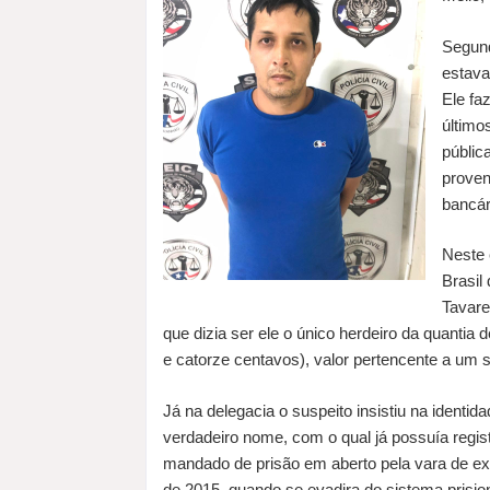
Segund
estava
Ele fa
último
públic
proven
bancár
Neste 
Brasil
Tavare
que dizia ser ele o único herdeiro da quantia 
e catorze centavos), valor pertencente a um 
Já na delegacia o suspeito insistiu na ident
verdadeiro nome, com o qual já possuía regis
mandado de prisão em aberto pela vara de e
de 2015, quando se evadira do sistema prisio