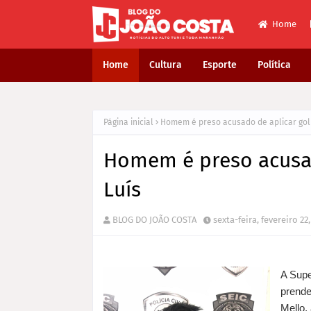
Home
Home
Cultura
Esporte
Política
Página inicial
Homem é preso acusado de aplicar gol
Homem é preso acusad
Luís
BLOG DO JOÃO COSTA
sexta-feira, fevereiro 22
A Supe
prende
Mello,