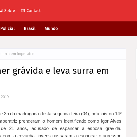
Sobre
Contact
Policial
Brasil
Mundo
surra em Imperatriz
 grávida e leva surra em
, 2019
de 3h da madrugada desta segunda-feira (04), policiais do 14º
peratriz prenderam o homem identificado como Igor Alves
, de 21 anos, acusado de espancar a esposa grávida.
s com a covardia, jovens passaram a espancar o agressor,