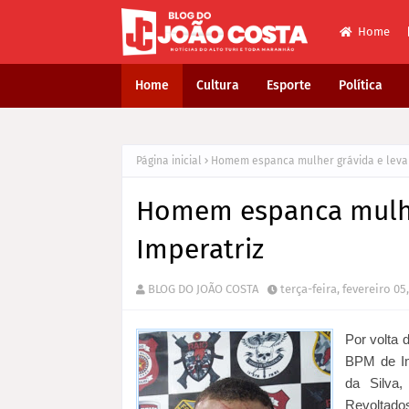
Home
Home
Cultura
Esporte
Política
Página inicial
Homem espanca mulher grávida e leva 
Homem espanca mulher
Imperatriz
BLOG DO JOÃO COSTA
terça-feira, fevereiro 05
Por volta 
BPM de Im
da Silva
Revoltado