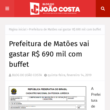
Página inicial
Prefeitura de Matões vai gastar R$ 690 mil com buffet
Prefeitura de Matões vai
gastar R$ 690 mil com
buffet
BLOG DO JOÃO COSTA
quinta-feira, fevereiro 14, 2019
A
Prefei
tura
de