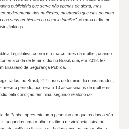
anha publicitária que serve não apenas de alerta, mas,
 o empoderamento das mulheres, mostrando que elas ocupam
 nos seus ambientes ou no seio familiar”,
afirmou o diretor
win Jinkings.
mbleia Legislativa, ocorre em março, mês da mulher, quando
 conter a onda de feminicídio no Brasil, que, em 2018, fez
m Brasileiro de Segurança Pública.
egistrados, no Brasil, 217 casos de feminicídio consumados,
e mesmo período, ocorreram 10 assassinatos de mulheres
io pela condição feminina, segundo relatório do
 Maria da Penha, apresenta uma pesquisa em que os dados são
ois segundos uma mulher é vítima de violência física ou
ima de violência física; a cada dois minutos uma mulher é