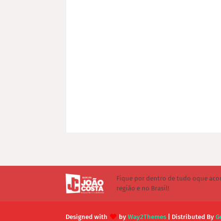
Fique por dentro de tudo oque aco
região e no Brasil!
Designed with
by
Way2Themes
| Distributed By
G