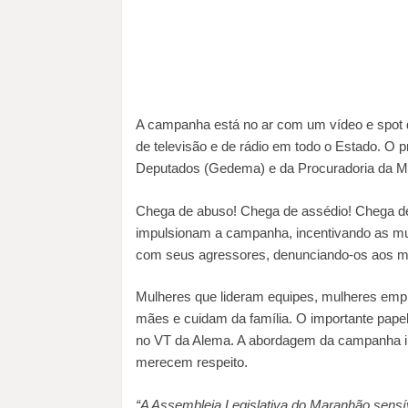
A campanha está no ar com um vídeo e spot 
de televisão e de rádio em todo o Estado. O 
Deputados (Gedema) e da Procuradoria da Mu
Chega de abuso! Chega de assédio! Chega de f
impulsionam a campanha, incentivando as mul
com seus agressores, denunciando-os aos m
Mulheres que lideram equipes, mulheres empr
mães e cuidam da família. O importante pape
no VT da Alema. A abordagem da campanha i
merecem respeito.
“A Assembleia Legislativa do Maranhão sensív