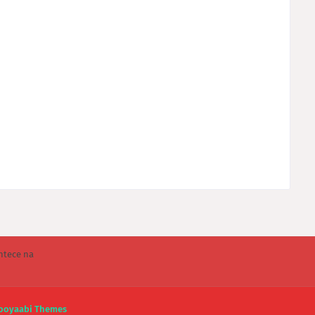
ntece na
ooyaabi Themes