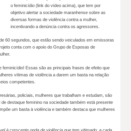
o feminicídio (link do vídeo acima), que tem por
objetivo alertar a sociedade maranhense sobre as
diversas formas de violência contra a mulher,
incentivando a denúncia contra os agressores.
de 60 segundos, que estão sendo veiculados em emissoras
projeto conta com o apoio do Grupo de Esposas de
lher.
eminicídio! Essas são as principais frases de efeito que
heres vítimas de violência a darem um basta na relação
eios competentes.
esárias, policiais, mulheres que trabalham e estudam, são
l de destaque feminino na sociedade também está presente
mpõe um basta à violência e também destaca que mulheres
el à crescente onda de violência que tem vitimado, a cada