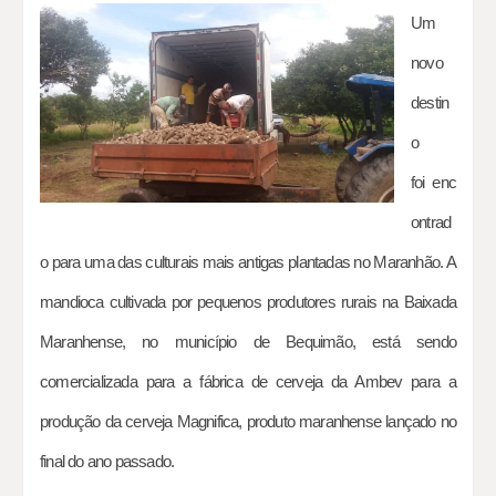
Um
novo
destin
o
foi
enc
ontrad
o para uma das culturais mais antigas plantadas no Maranhão. A
mandioca cultivada por pequenos produtores rurais na Baixada
Maranhense, no município de Bequimão, está sendo
comercializada para a fábrica de cerveja da Ambev para a
produção da cerveja Magnifica, produto maranhense lançado no
final do ano passado.