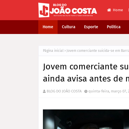
Home
Home
Cultura
Esporte
Política
Página inicial
Jovem comerciante suicida-se em Barra
Jovem comerciante su
ainda avisa antes de 
BLOG DO JOÃO COSTA
quinta-feira, março 07, 