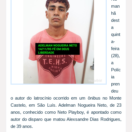
man
hã
dest
a
quint
a-
feira
(28),
a
Políc
ia
pren
deu
o autor do latrocínio ocorrido em um ônibus no Monte
Castelo, em São Luís. Adelman Nogueira Neto, de 23
anos, conhecido como Neto Playboy, é apontado como
autor do disparo que matou Alexsandre Dias Rodrigues,
de 39 anos.