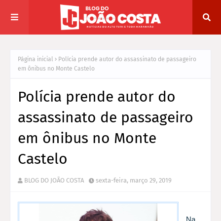
Página inicial
Polícia prende autor do assassinato de passageiro
em ônibus no Monte Castelo
Polícia prende autor do
assassinato de passageiro
em ônibus no Monte
Castelo
BLOG DO JOÃO COSTA
sexta-feira, março 29, 2019
Na