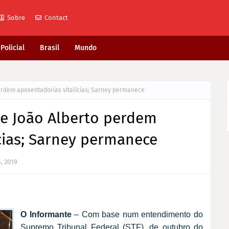
Sobre
Contact
Policial
Brasil
Mundo
erdem aposentadorias vitalícias; Sarney permanece
 e João Alberto perdem
cias; Sarney permanece
, 2019
O Informante
– Com base num entendimento do
Supremo Tribunal Federal (STF), de outubro do