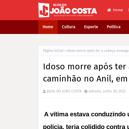
Home
Home
Cultura
Esporte
Política
Página inicial
Idoso morre após ter a cabeça esmagad
Idoso morre após ter
caminhão no Anil, em
BLOG DO JOÃO COSTA
sábado, julho 30, 2022
A vítima estava conduzindo 
polícia, teria colidido contr