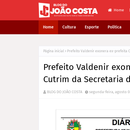
Home
Home
Cultura
Esporte
Política
Página inicial
Prefeito Valdenir exonera ex-prefeita
Prefeito Valdenir exo
Cutrim da Secretaria
BLOG DO JOÃO COSTA
segunda-feira, agosto 0