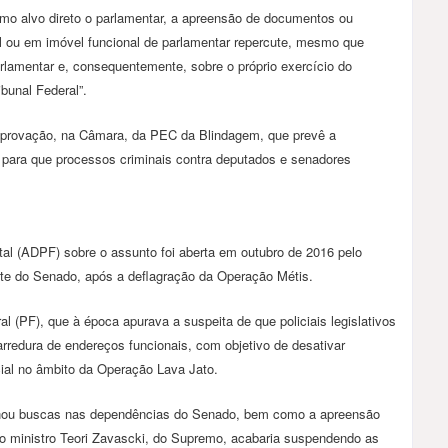
omo alvo direto o parlamentar, a apreensão de documentos ou
l ou em imóvel funcional de parlamentar repercute, mesmo que
rlamentar e, consequentemente, sobre o próprio exercício do
bunal Federal”.
aprovação, na Câmara, da PEC da Blindagem, que prevê a
a para que processos criminais contra deputados e senadores
l (ADPF) sobre o assunto foi aberta em outubro de 2016 pelo
te do Senado, após a deflagração da Operação Métis.
al (PF), que à época apurava a suspeita de que policiais legislativos
edura de endereços funcionais, com objetivo de desativar
cial no âmbito da Operação Lava Jato.
rminou buscas nas dependências do Senado, bem como a apreensão
o ministro Teori Zavascki, do Supremo, acabaria suspendendo as