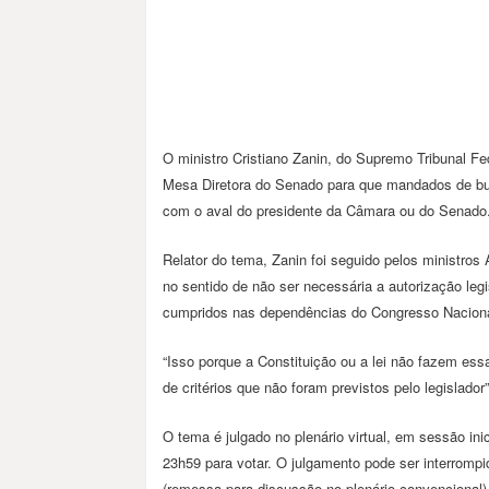
O ministro Cristiano Zanin, do Supremo Tribunal Fed
Mesa Diretora do Senado para que mandados de bu
com o aval do presidente da Câmara ou do Senado
Relator do tema, Zanin foi seguido pelos ministro
no sentido de não ser necessária a autorização l
cumpridos nas dependências do Congresso Naciona
“Isso porque a Constituição ou a lei não fazem es
de critérios que não foram previstos pelo legislador
O tema é julgado no plenário virtual, em sessão in
23h59 para votar. O julgamento pode ser interrompi
(remessa para discussão no plenário convencional)