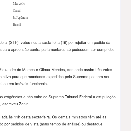
Marcello
Casal
Jr/Agência
Brasil
eral (STF), votou nesta sexta-feira (19) por rejeitar um pedido da
sca e apreensão contra parlamentares só pudessem ser cumpridos
.
s Alexandre de Moraes e Gilmar Mendes, somando assim três votos
egislativa para que mandados expedidos pelo Supremo possam ser
l ou em imóveis funcionais.
sas exigências e não cabe ao Supremo Tribunal Federal a estipulação
”, escreveu Zanin.
iciada às 11h desta sexta-feira. Os demais ministros têm até as
do por pedidos de vista (mais tempo de análise) ou destaque
.