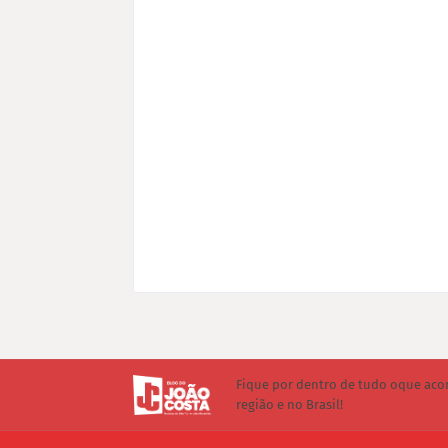
Fique por dentro de tudo oque aco
região e no Brasil!