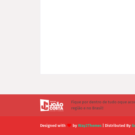
Fique por dentro de tudo oque aco
região e no Brasil!
Designed with
by
Way2Themes
| Distributed By
G