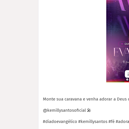
Monte sua caravana e venha adorar a Deus 
@kemillysantosoficial 🎤
#diadoevangélico #kemillysantos #fé #ado